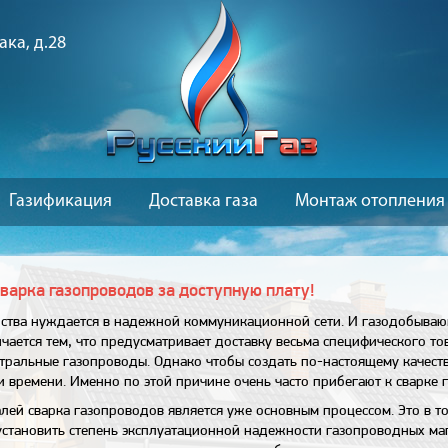
ака, д.28
Газификация
Доставка газа
Монтаж отопления
варка газопроводов за доступную плату!
йства нуждается в надежной коммуникационной сети. И газодобываю
чается тем, что предусматривает доставку весьма специфического то
тральные газопроводы. Однако чтобы создать по-настоящему качеств
 и времени. Именно по этой причине очень часто прибегают к сварке 
ей сварка газопроводов является уже основным процессом. Это в том
установить степень эксплуатационной надежности газопроводных маг