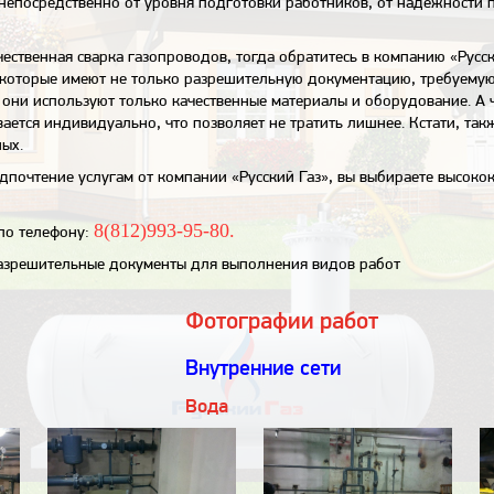
непосредственно от уровня подготовки работников, от надежности п
чественная
сварка газопроводов,
тогда обратитесь в компанию «Русск
которые имеют не только разрешительную документацию, требуемую
 они используют только качественные материалы и оборудование. А чт
ается индивидуально, что позволяет не тратить лишнее. Кстати, так
ых.
дпочтение услугам от компании «Русский Газ», вы выбираете высоко
8(812)993-95-80.
по телефону:
азрешительные документы для выполнения видов работ
Фотографии работ
Внутренние сети
Вода