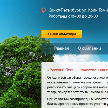
Санкт-Петербург, ул. Коли Томч
Работаем с 09-00 до 20-00
Вызов инженера
Главная
О компании
«Русский Газ» — качественная с
Сегодня всякая сфера народного хозя
исключением. К тому же эта сфера отли
реализовать эту цель сооружают магис
товар, придется затратить немало сил
При создании газопроводных магистрал
благодаря данному процессу удается 